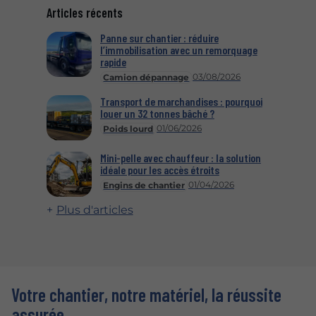
Articles récents
Panne sur chantier : réduire
l’immobilisation avec un remorquage
rapide
03/08/2026
Camion dépannage
Transport de marchandises : pourquoi
louer un 32 tonnes bâché ?
01/06/2026
Poids lourd
Mini-pelle avec chauffeur : la solution
idéale pour les accès étroits
01/04/2026
Engins de chantier
Plus d'articles
Votre chantier, notre matériel, la réussite
assurée