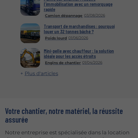
l’immobilisation avec un remorquage
rapide
03/08/2026
Camion dépannage
Transport de marchandises : pourquoi
louer un 32 tonnes bâché ?
01/06/2026
Poids lourd
Mini-pelle avec chauffeur : la solution
idéale pour les accès étroits
01/04/2026
Engins de chantier
Plus d'articles
Votre chantier, notre matériel, la réussite
assurée
Notre entreprise est spécialisée dans la location