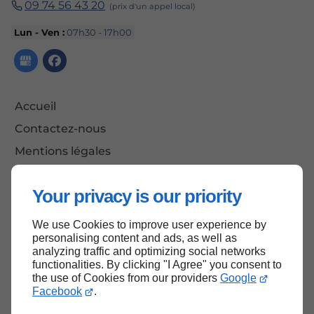
09 74 56 43 20
Lun - Ven :
07h30 - 17h00
Accueil
Contactez-nous
Mentions légales
Plan du site
Your privacy is our priority
We use Cookies to improve user experience by
Haut de page
personalising content and ads, as well as
analyzing traffic and optimizing social networks
functionalities. By clicking "I Agree" you consent to
the use of Cookies from our providers
Google
Facebook
.