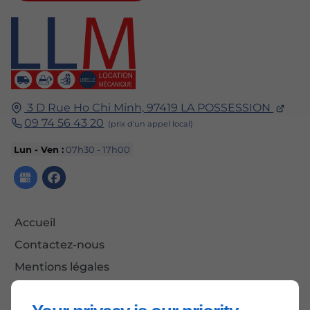
3 D Rue Ho Chi Minh,
97419
LA POSSESSION
09 74 56 43 20
Lun - Ven :
07h30 - 17h00
Accueil
Contactez-nous
Mentions légales
Plan du site